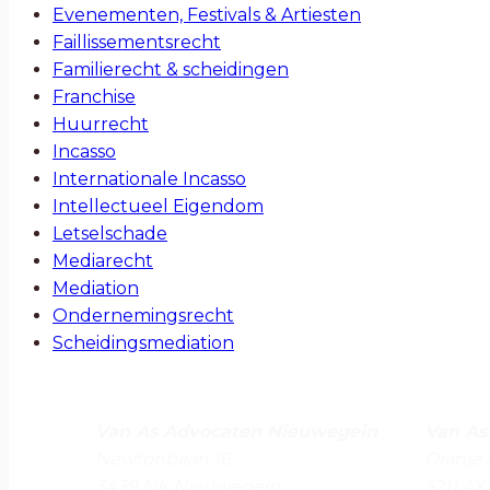
Evenementen, Festivals & Artiesten
Faillissementsrecht
Familierecht & scheidingen
Franchise
Huurrecht
Incasso
Internationale Incasso
Intellectueel Eigendom
Letselschade
Mediarecht
Mediation
Ondernemingsrecht
Scheidingsmediation
Van As Advocaten
Nieuwegein
Van As
Newtonbaan 16
Oranje 
3439 NK
Nieuwegein
5211 AX