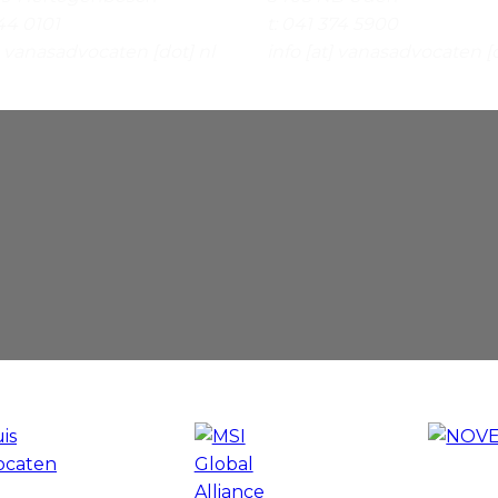
44 0101
t:
041 374 5900
t] vanasadvocaten [dot] nl
info [at] vanasadvocaten [d