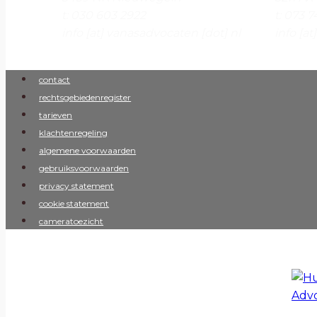
t:
030 603 2922
t:
073 7
info [at] vanasadvocaten [dot] nl
info [a
contact
rechtsgebiedenregister
tarieven
klachtenregeling
algemene voorwaarden
gebruiksvoorwaarden
privacy statement
cookie statement
cameratoezicht