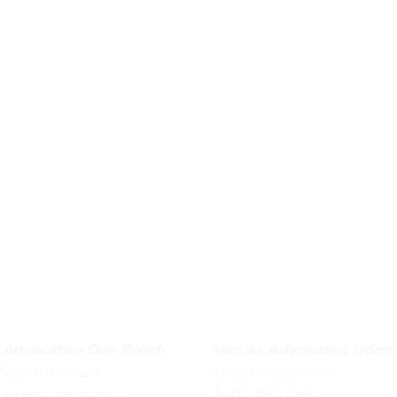
 Advocaten
Den Bosch
Van As Advocaten
Uden
Nassaulaan 24
Loopkantstraat 1a
‘s-Hertogenbosch
5405 NB
Uden