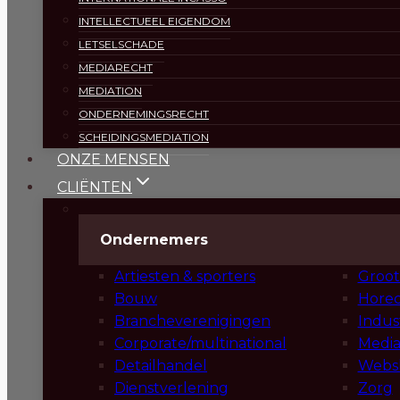
INTELLECTUEEL EIGENDOM
LETSELSCHADE
MEDIARECHT
MEDIATION
ONDERNEMINGSRECHT
SCHEIDINGSMEDIATION
ONZE MENSEN
CLIËNTEN
Ondernemers
Artiesten & sporters
Groot
Bouw
Horec
Brancheverenigingen
Indus
Corporate/multinational
Media
Detailhandel
Webs
Dienstverlening
Zorg