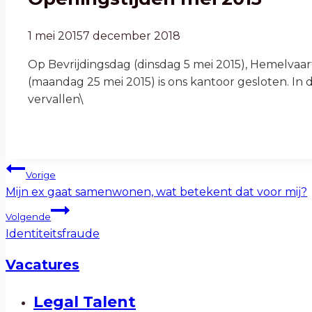
1 mei 2015
7 december 2018
Op Bevrijdingsdag (dinsdag 5 mei 2015), Hemelvaart
(maandag 25 mei 2015) is ons kantoor gesloten. In
vervallen\
Bericht
Vorige
navigatie
Mijn ex gaat samenwonen, wat betekent dat voor mij?
Volgende
Identiteitsfraude
Vacatures
Legal Talent